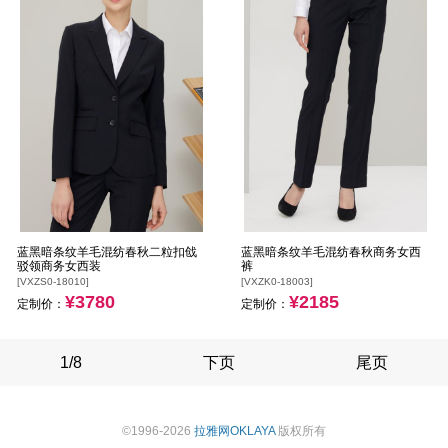
蓝黑暗条纹羊毛混纺春秋二粒扣戗
蓝黑暗条纹羊毛混纺春秋商务女西
驳领商务女西装
裤
[VXZS0-18010]
[VXZK0-18003]
¥3780
¥2185
定制价：
定制价：
1/8
下页
尾页
©1996-2026
拉雅网OKLAYA
版权所有