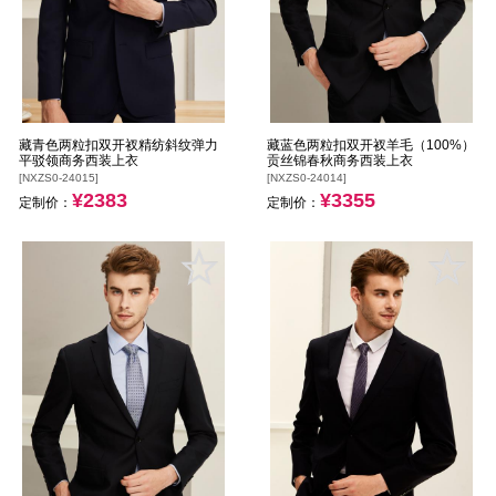
藏青色两粒扣双开衩精纺斜纹弹力
藏蓝色两粒扣双开衩羊毛（100%）
平驳领商务西装上衣
贡丝锦春秋商务西装上衣
[NXZS0-24015]
[NXZS0-24014]
¥2383
¥3355
定制价：
定制价：