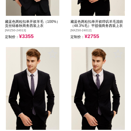
藏蓝色两粒扣单开衩羊毛（100%）
藏蓝色两粒扣单开衩哔叽羊毛混纺
贡丝锦春秋商务西装上衣
（48.3%毛）平驳领商务西装上衣
[NXZS0-24013]
[NXZS0-24012]
¥3355
¥2755
定制价：
定制价：