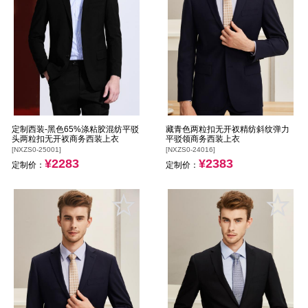
定制西装-黑色65%涤粘胶混纺平驳
藏青色两粒扣无开衩精纺斜纹弹力
头两粒扣无开衩商务西装上衣
平驳领商务西装上衣
[NXZS0-25001]
[NXZS0-24016]
¥2283
¥2383
定制价：
定制价：