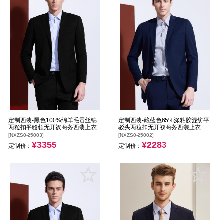
定制西装-黑色100%绵羊毛贡丝锦
定制西装-藏蓝色65%涤粘胶混纺平
两粒扣平驳领无开衩商务西装上衣
驳头两粒扣无开衩商务西装上衣
[NXZS0-25003]
[NXZS0-25002]
¥3355
¥2283
定制价：
定制价：