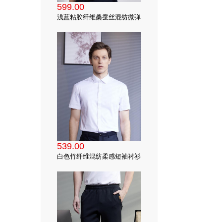
599.00
浅蓝粘胶纤维桑蚕丝混纺微弹
短袖衬衫
539.00
白色竹纤维混纺柔感短袖衬衫