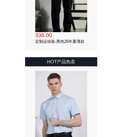
336.00
定制运动装-黑色26年夏薄款
仿南韩丝散口运动裤（92.5%
聚酯氨纶混纺）
HOT产品热卖