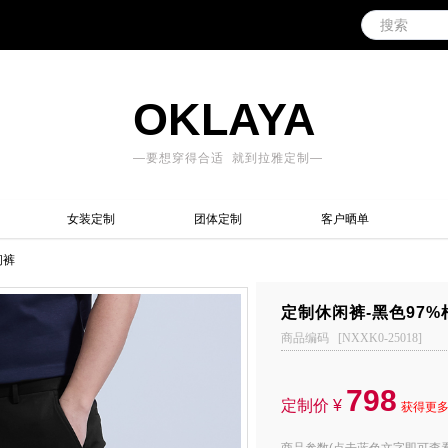
OKLAYA
—要想穿得合适 就到拉雅定制—
女装定制
团体定制
客户晒单
闲裤
定制休闲裤-黑色97
商品编码 [NXXK0-25018]
798
定制价
¥
获得更