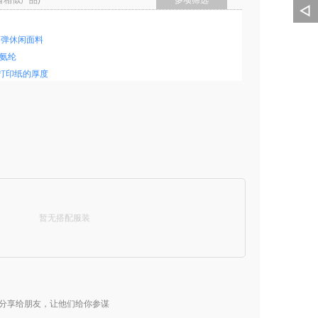
看相似产品)
多项筛选
高弹休闲面料
%氨纶
打印纸的厚度
方米
闲裤
暂无搭配服装
 柔软 弹力休闲裤
黑色
棉混纺
弹力
分享给朋友，让他们给你参谋