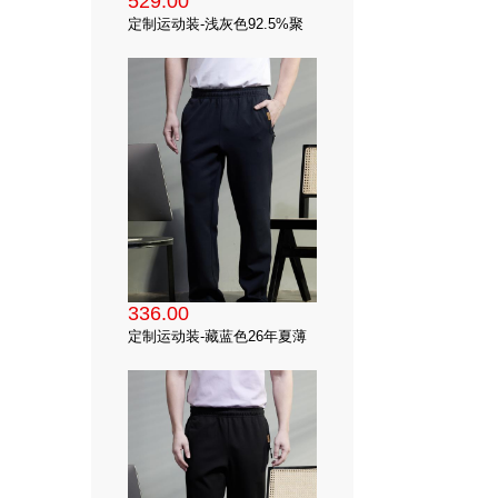
529.00
定制运动装-浅灰色92.5%聚
酯氨纶混纺立翻领春夏运动装
上衣
336.00
定制运动装-藏蓝色26年夏薄
款仿南韩丝散口运动裤
（92.5%聚酯氨纶混纺）