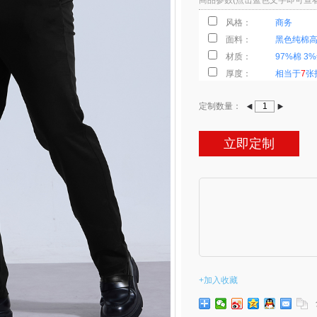
商品参数(点击蓝色文字即可查
风格：
商务
面料：
黑色纯棉
材质：
97%棉 3
厚度：
相当于
7
张
颜色：
黑色
定制数量：
花型：
素色
弹力：
经纬微弹
克重：
立即定制
270 克/平
适合季节：
春夏
适合年龄：
全龄
款式：
经典款休
价格：
￥
798.00
标签：
高棉 黑色
设计理念：
+加入收藏