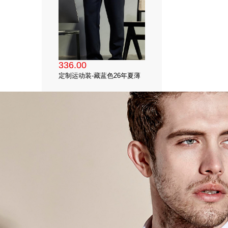
336.00
定制运动装-藏蓝色26年夏薄
款仿南韩丝散口运动裤
（92.5%聚酯氨纶混纺）