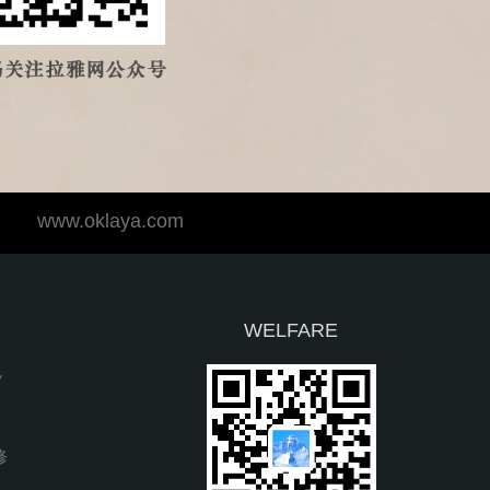
www.oklaya.com
WELFARE
退货
返修