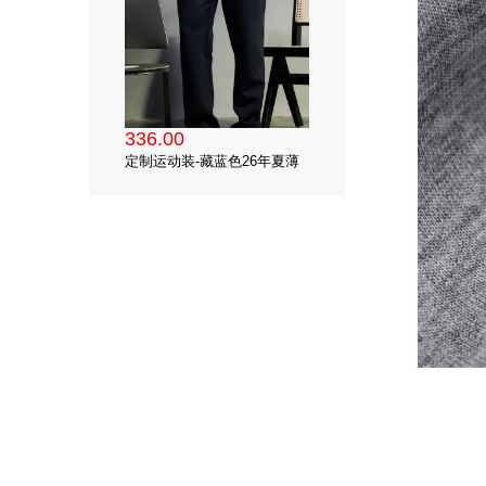
336.00
定制运动装-藏蓝色26年夏薄
款仿南韩丝散口运动裤
（92.5%聚酯氨纶混纺）