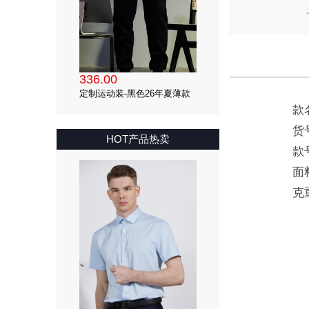
336.00
定制运动装-黑色26年夏薄款
仿南韩丝束口运动裤（92.5%
款
聚酯氨纶混纺）
货
HOT产品热卖
款
面
克