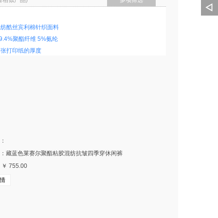
看相似产品)
多项筛选
混纺酷丝宾利棉针织面料
 59.4%聚酯纤维 5%氨纶
3
张打印纸的厚度
方米
带袖扣
：
领
：藏蓝色莱赛尔聚酯粘胶混纺抗皱四季穿休闲裤
 755.00
棉涤混纺 针织茄克
素色
涤棉
浅灰
情