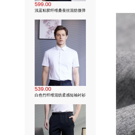
599.00
浅蓝粘胶纤维桑蚕丝混纺微弹
短袖衬衫
539.00
白色竹纤维混纺柔感短袖衬衫