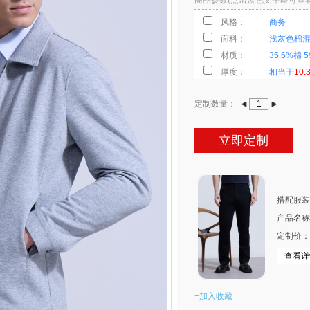
商品参数(点击蓝色文字即可查
风格：
商务
面料：
浅灰色棉
材质：
35.6%棉
厚度：
相当于
10.
颜色：
浅灰色
定制数量：
花型：
素色
弹力：
经纬有弹
克重：
立即定制
320 克/平
适合季节：
春秋冬
适合年龄：
全龄
款式：
翻领半里
搭配服装
领型：
经典八字
产品名称
价格：
￥
1026.00
定制价： ￥
标签：
浅灰色 
设计理念：
查看详
+加入收藏