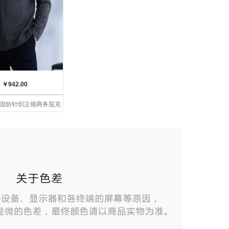
：
￥942.00
混纺针织立领商务茄克