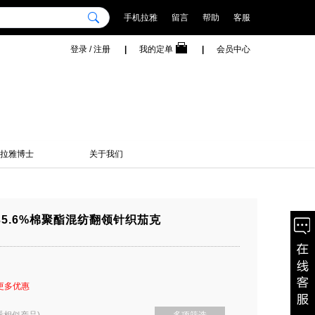
手机拉雅
留言
帮助
客服
登录
/
注册
|
我的定单
|
会员中心
拉雅博士
关于我们
35.6%棉聚酯混纺翻领针织茄克
更多优惠