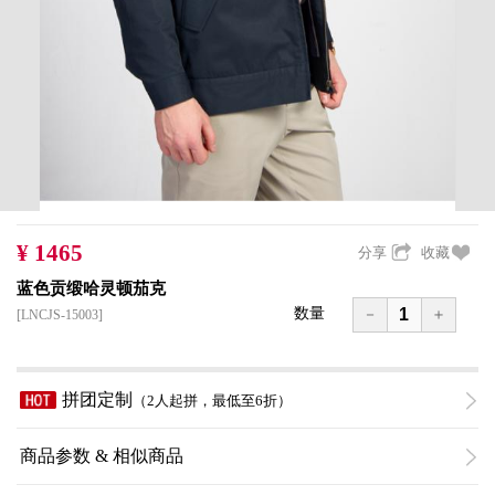
¥
1465
分享
收藏
蓝色贡缎哈灵顿茄克
数量
－
＋
[LNCJS-15003]
拼团定制
（2人起拼，最低至6折）
商品参数 & 相似商品