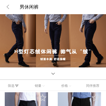
男休闲裤
筛选
销量
价格
同伴推荐