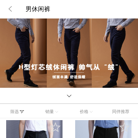
男休闲裤
筛选
销量
价格
同伴推荐